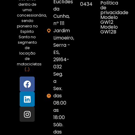
Euclídes
Política
0434
dentro de
de
da
uma
privacidade
concessionária,
Cunha,
Modelo
sendo
GW12
nº 111
pioneira no
Modelo
Jardim
GW12B
Espírito
Santo no
Limoeiro,
segmento
Serra -
de
ES,
locação
de
29164-
motocicletas
032
(…)
Seg.
a
Sex.
das
08:00
as
18:00
Sáb.
das