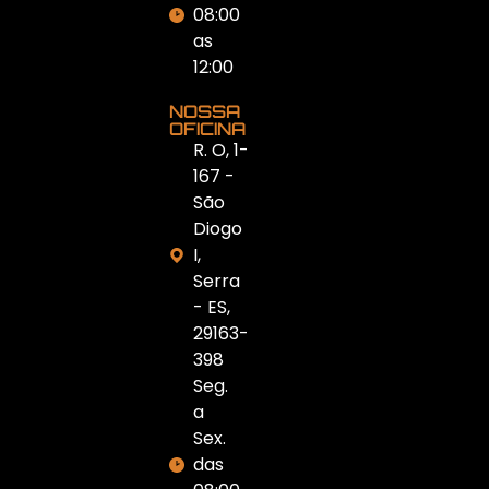
08:00
as
12:00
NOSSA
OFICINA
R. O, 1-
167 -
São
Diogo
I,
Serra
- ES,
29163-
398
Seg.
a
Sex.
das